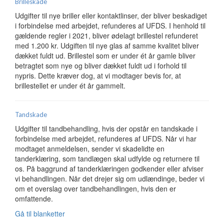
Brilleskade
Udgifter til nye briller eller kontaktlinser, der bliver beskadiget
i forbindelse med arbejdet, refunderes af UFDS. I henhold til
gældende regler i 2021, bliver ødelagt brillestel refunderet
med 1.200 kr. Udgiften til nye glas af samme kvalitet bliver
dækket fuldt ud. Brillestel som er under ét år gamle bliver
betragtet som nye og bliver dækket fuldt ud i forhold til
nypris. Dette kræver dog, at vi modtager bevis for, at
brillestellet er under ét år gammelt.
Tandskade
Udgifter til tandbehandling, hvis der opstår en tandskade i
forbindelse med arbejdet, refunderes af UFDS. Når vi har
modtaget anmeldelsen, sender vi skadelidte en
tanderklæring, som tandlægen skal udfylde og returnere til
os. På baggrund af tanderklæringen godkender eller afviser
vi behandlingen. Når det drejer sig om udlændinge, beder vi
om et overslag over tandbehandlingen, hvis den er
omfattende.
Gå til blanketter