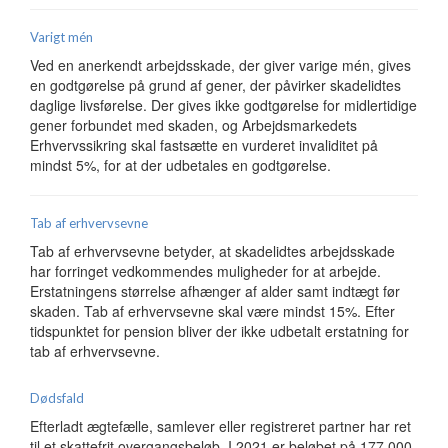
Varigt mén
Ved en anerkendt arbejdsskade, der giver varige mén, gives
en godtgørelse på grund af gener, der påvirker skadelidtes
daglige livsførelse. Der gives ikke godtgørelse for midlertidige
gener forbundet med skaden, og Arbejdsmarkedets
Erhvervssikring skal fastsætte en vurderet invaliditet på
mindst 5%, for at der udbetales en godtgørelse.
Tab af erhvervsevne
Tab af erhvervsevne betyder, at skadelidtes arbejdsskade
har forringet vedkommendes muligheder for at arbejde.
Erstatningens størrelse afhænger af alder samt indtægt før
skaden. Tab af erhvervsevne skal være mindst 15%. Efter
tidspunktet for pension bliver der ikke udbetalt erstatning for
tab af erhvervsevne.
Dødsfald
Efterladt ægtefælle, samlever eller registreret partner har ret
til et skattefrit overgangsbeløb. I 2021 er beløbet på 177.000