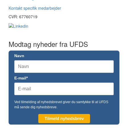
Kontakt specifik medarbejder
CVR: 67760719
Modtag nyheder fra UFDS
Navn
E-mail*
Ved tilmelding af nyhedsbrevet giver du samtykke til at UFDS
må sende dig nyhedsbreve.
Tilmeld nyhedsbrev