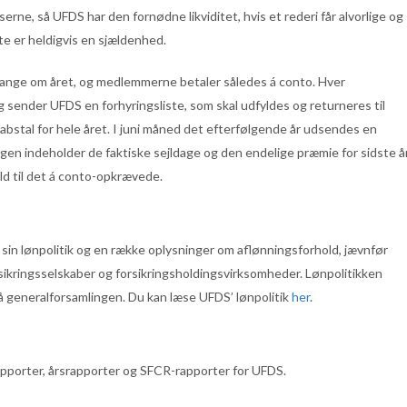
rne, så UFDS har den fornødne likviditet, hvis et rederi får alvorlige og
e er heldigvis en sjældenhed.
ange om året, og medlemmerne betaler således á conto. Hver
g sender UFDS en forhyringsliste, som skal udfyldes og returneres til
bstal for hele året. I juni måned det efterfølgende år udsendes en
ingen indeholder de faktiske sejldage og den endelige præmie for sidste å
old til det á conto-opkrævede.
sin lønpolitik og en række oplysninger om aflønningsforhold, jævnfør
sikringsselskaber og forsikringsholdingsvirksomheder. Lønpolitikken
 generalforsamlingen. Du kan læse UFDS’ lønpolitik
her
.
apporter, årsrapporter og SFCR-rapporter for UFDS.