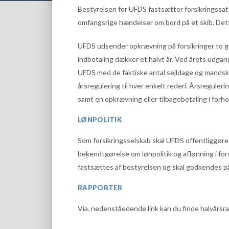
Bestyrelsen for UFDS fastsætter forsikringssatse
omfangsrige hændelser om bord på et skib. Dett
UFDS udsender opkrævning på forsikringer to g
indbetaling dækker et halvt år. Ved årets udgan
UFDS med de faktiske antal sejldage og mandska
årsregulering til hver enkelt rederi. Årsreguler
samt en opkrævning eller tilbagebetaling i forh
LØNPOLITIK
Som forsikringsselskab skal UFDS offentliggøre 
bekendtgørelse om lønpolitik og aflønning i for
fastsættes af bestyrelsen og skal godkendes på
RAPPORTER
Via. nedenståedende link kan du finde halvårsr