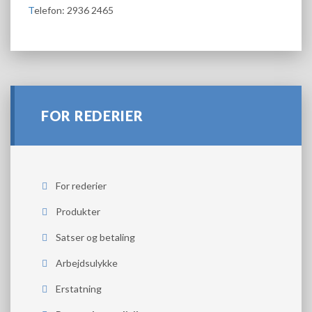
T
elefon: 2936 2465
FOR REDERIER
For rederier
Produkter
Satser og betaling
Arbejdsulykke
Erstatning