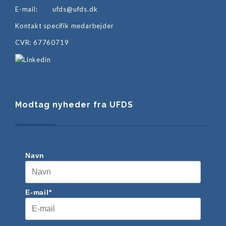
E-mail:
ufds@ufds.dk
Kontakt specifik medarbejder
CVR: 67760719
Modtag nyheder fra UFDS
Navn
E-mail*