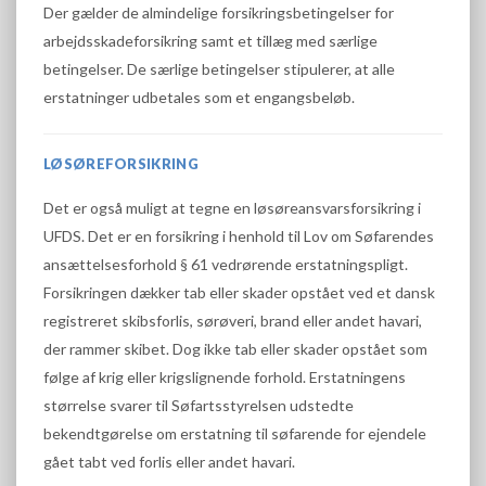
Der gælder de almindelige forsikringsbetingelser for
arbejdsskadeforsikring samt et tillæg med særlige
betingelser. De særlige betingelser stipulerer, at alle
erstatninger udbetales som et engangsbeløb.
LØSØREFORSIKRING
Det er også muligt at tegne en løsøreansvarsforsikring i
UFDS. Det er en forsikring i henhold til Lov om Søfarendes
ansættelsesforhold § 61 vedrørende erstatningspligt.
Forsikringen dækker tab eller skader opstået ved et dansk
registreret skibsforlis, sørøveri, brand eller andet havari,
der rammer skibet. Dog ikke tab eller skader opstået som
følge af krig eller krigslignende forhold. Erstatningens
størrelse svarer til Søfartsstyrelsen udstedte
bekendtgørelse om erstatning til søfarende for ejendele
gået tabt ved forlis eller andet havari.