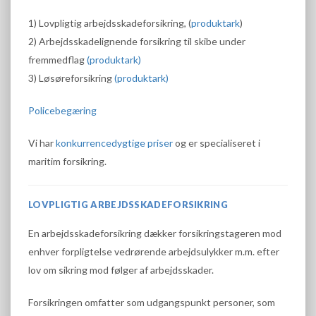
1) Lovpligtig arbejdsskadeforsikring, (
produktark
)
2) Arbejdsskadelignende forsikring til skibe under
fremmedflag
(
produktark
)
3) Løsøreforsikring
(
produktark
)
Policebegæring
Vi har
konkurrencedygtige priser
og er specialiseret i
maritim forsikring.
LOVPLIGTIG ARBEJDSSKADEFORSIKRING
En arbejdsskadeforsikring dækker forsikringstageren mod
enhver forpligtelse vedrørende arbejdsulykker m.m. efter
lov om sikring mod følger af arbejdsskader.
Forsikringen omfatter som udgangspunkt personer, som