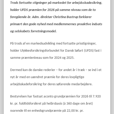
Trods fortsatte stigninger på markedet for arbejdsskadesikring,
holder UFDS præmien for 2026 på samme niveau som de to
foregående år. Adm. direktør Christina Bustrup forklarer
primært den gode nyhed med medlemmernes proaktive indsats
og selskabets forretningsmodel.
På trods af en markedsudvikling med fortsatte prisstigninger,
holder Ulykkesforsikringsforbundet for Dansk Søfart (UFDS) fast i
samme præmieniveau som for 2024 og 2025.
Dermed kan de danske rederier – for andet år i træk – se ind i et
nyt år med en uændret præmie for deres lovpligtige
arbejdsskadeforsikring for deres søfarende medarbejdere.
Bestyrelsen har fastsat aconto grundpræmien for 2026 til 7.920
kr. pr. fuldtidsforsikret på helårsbasis (á 360 dage om året)
svarende til en enhedsgrundpræmie på 22,00 kr. pr.