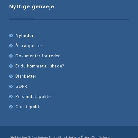
Nyttige genveje
Nyheder
Årsrapporter
Dokumenter for reder
Er du kommet til skade?
Blanketter
GDPR
Persondatapolitik
Cookiepolitik
Ulykkesforsikringsforbundet for Dansk Søfart – Én for alle, alle for én