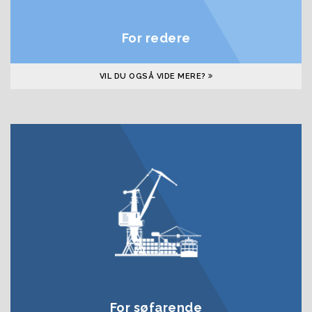
For redere
VIL DU OGSÅ VIDE MERE?
For søfarende