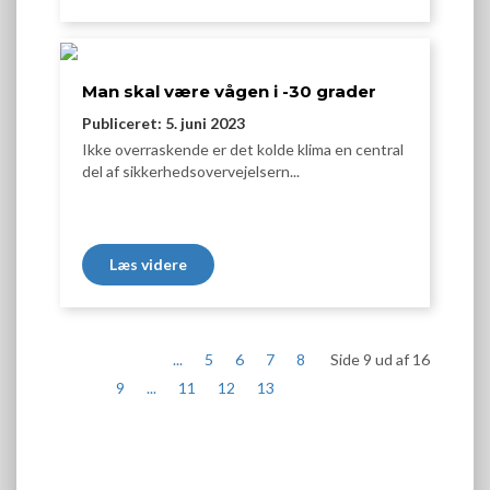
Man skal være vågen i -30 grader
Publiceret: 5. juni 2023
Ikke overraskende er det kolde klima en central
del af sikkerhedsovervejelsern...
Læs videre
...
5
6
7
8
Side 9 ud af 16
9
...
11
12
13